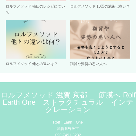
ロルフメソッド 秘伝のレシピについ
ロルフメソッド 10回の施術は多い？
て
ロルフメソッド 他との違いは？
猫背や姿勢の悪い人へ
ロルフメソッド 滋賀 京都 筋膜へ Rolf
Earth One ストラクチュラル インテ
グレーション
Rolf Earth One
滋賀県野洲市
090-7491-3232