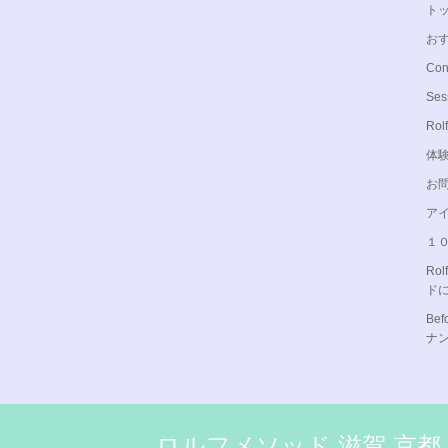
ト
お
Con
Ses
Rol
体
お
ア
１
Ro
ド
Be
ナ
ロルフメソッド 滋賀 京都 