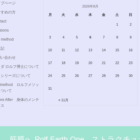
ップページ
2026年8月
すすめの方
月
火
水
木
金
土
日
tact
1
2
sions
3
4
5
6
7
8
9
f method
験記
10
11
12
13
14
15
16
問い合わせ
17
18
19
20
21
22
23
イダ ロルフ博士について
０シリーズについて
24
25
26
27
28
29
30
lfmethod ロルフメソッ
31
について
fore After 身体のメンテ
« 11月
ンス
筋膜へ Rolf Earth One ストラ