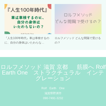
『人生100年時代』車は車検するの
ロルフメソッド どんな間隔で受ける
に、自分の身体はいたわらな…
の？
ロルフメソッド 滋賀 京都 筋膜へ Rolf
Earth One ストラクチュラル インテ
グレーション
Rolf Earth One
滋賀県野洲市
090-7491-3232